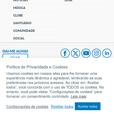
NOTÍCIAS
LOJA
MÚSICA
CLUBE
SANTUÁRIO
COMUNIDADE
SOCIAL
DAI-ME ALMAS
DOAR
Política de Privacidade e Cookies:
Fundação João Paulo II
Usamos cookies em nossos sites para lhe fornecer uma
experiência mais dinâmica e agradável, lembrando as suas
Pedido de Oração
preferências nos próximos acessos. Ao clicar em “Aceitar
todos”, você concorda com o uso de TODOS os cookies. No
Mapa do site
entanto, você pode visitar "Configurações de cookies" para
fornecer um consentimento controlado.
Leia mais
Internacional
Configurações de cookies
Rejeitar todos
Aceitar todos
© 2002 – 2026
Todos os direitos reservados.
cancaonova.com