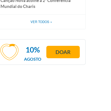
Canção Nova acolhe a 2ª Conferência
Mundial do Charis
VER TODOS
»
10%
DOAR
AGOSTO