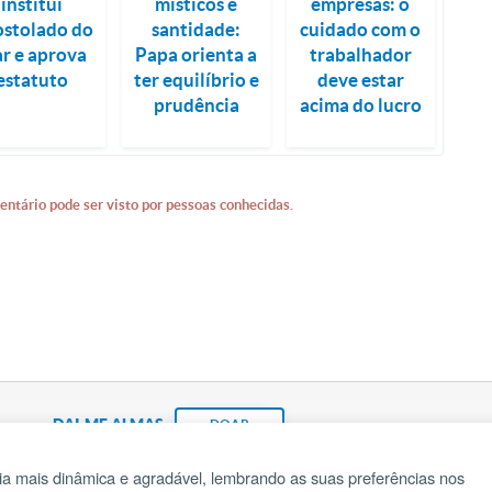
institui
místicos e
empresas: o
stolado do
santidade:
cuidado com o
r e aprova
Papa orienta a
trabalhador
estatuto
ter equilíbrio e
deve estar
prudência
acima do lucro
entário pode ser visto por pessoas conhecidas.
DAI-ME ALMAS
DOAR
a mais dinâmica e agradável, lembrando as suas preferências nos