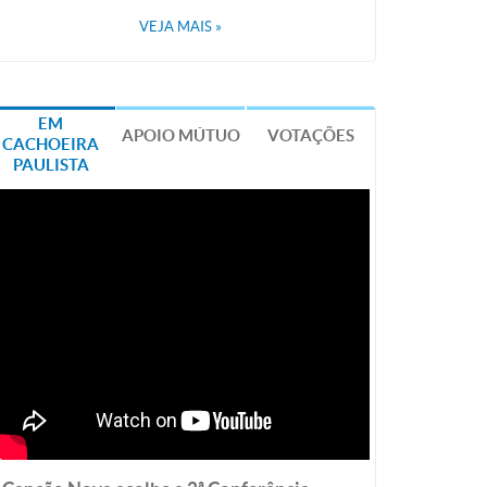
VEJA MAIS
»
EM
APOIO MÚTUO
VOTAÇÕES
CACHOEIRA
PAULISTA