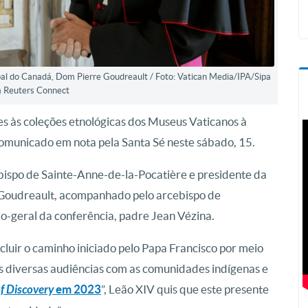
al do Canadá, Dom Pierre Goudreault / Foto: Vatican Media/IPA/Sipa
a Reuters Connect
s às coleções etnológicas dos Museus Vaticanos à
comunicado em nota pela Santa Sé neste sábado, 15.
 bispo de Sainte-Anne-de-la-Pocatière e presidente da
Goudreault, acompanhado pelo arcebispo de
o-geral da conferência, padre Jean Vézina.
cluir o caminho iniciado pelo Papa Francisco por meio
as diversas audiências com as comunidades indígenas e
f Discovery
em 2023
”, Leão XIV quis que este presente