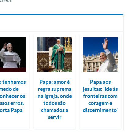
reia’.”
o tenhamos
Papa: amor é
Papa aos
medo de
regra suprema
jesuítas: ‘Ide às
conhecer os
na Igreja, onde
fronteiras com
ssos erros,
todos são
coragem e
xorta Papa
chamados a
discernimento’
servir