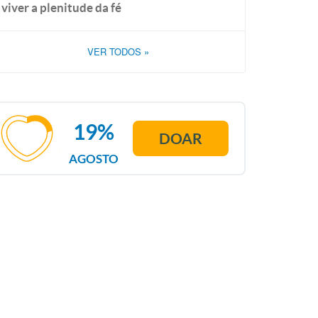
viver a plenitude da fé
VER TODOS
»
19%
DOAR
AGOSTO