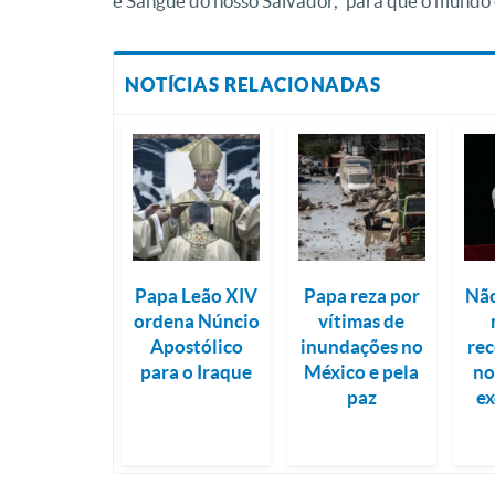
e Sangue do nosso Salvador, ‘para que o mundo c
NOTÍCIAS RELACIONADAS
Papa Leão XIV
Papa reza por
Nã
ordena Núncio
vítimas de
Apostólico
inundações no
re
para o Iraque
México e pela
no
paz
e