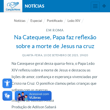
NOTÍCIAS
Notícias
Especial
Pontificado
Leão XIV
EM ROMA
Na Catequese, Papa faz reflexão
sobre a morte de Jesus na cruz
QUARTA-FEIRA, 10
DE
SETEMBRO
DE
2025, 19H20
Na Catequese geral desta quarta-feira, o Papa Leão
XIV refletiu sobre a morte de Jesus e destacou as
Open toolbar
lições de amor, confiança e esperança vivenciadas por
Cristo na Cruz. O pontífice clamou pelas crianças que
sofrem com as guerras.
Imagens de Vatican Media
Produção de Adilson Sabará