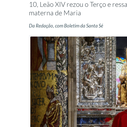
10, Leão XIV rezou o Terço e ressa
materna de Maria
Da Redação, com Boletim da Santa Sé