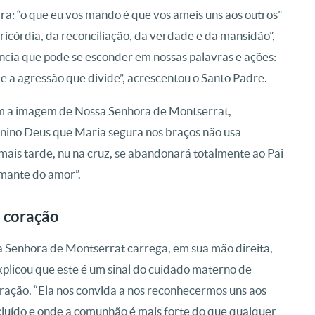
ara: “o que eu vos mando é que vos ameis uns aos outros”
ricórdia, da reconciliação, da verdade e da mansidão”,
cia que pode se esconder em nossas palavras e ações:
 e a agressão que divide”, acrescentou o Santo Padre.
m a imagem de Nossa Senhora de Montserrat,
nino Deus que Maria segura nos braços não usa
mais tarde, nu na cruz, se abandonará totalmente ao Pai
mante do amor”.
 coração
Senhora de Montserrat carrega, em sua mão direita,
plicou que este é um sinal do cuidado materno de
oração. “Ela nos convida a nos reconhecermos uns aos
cluído e onde a comunhão é mais forte do que qualquer