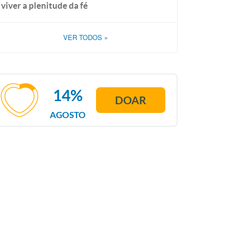
viver a plenitude da fé
VER TODOS
»
14%
DOAR
AGOSTO