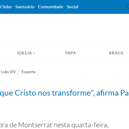
Clube
Santuário
Comunidade
Social
IGREJA
PAPA
BRASIL
 Leão XIV
Espanha
 que Cristo nos transforme", afirma P
ra de Montserrat nesta quarta-feira,