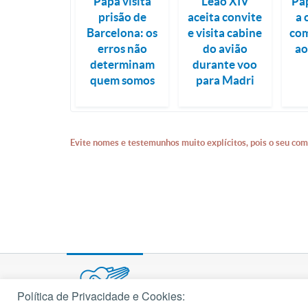
Papa visita
Leão XIV
Pa
prisão de
aceita convite
a
Barcelona: os
e visita cabine
com
erros não
do avião
ao
determinam
durante voo
quem somos
para Madri
Evite nomes e testemunhos muito explícitos, pois o seu com
Política de Privacidade e Cookies: