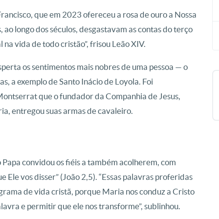
Francisco, que em 2023 ofereceu a rosa de ouro a Nossa
, ao longo dos séculos, desgastavam as contas do terço
a vida de todo cristão”, frisou Leão XIV.
perta os sentimentos mais nobres de uma pessoa — o
s, a exemplo de Santo Inácio de Loyola. Foi
ontserrat que o fundador da Companhia de Jesus,
ia, entregou suas armas de cavaleiro.
o Papa convidou os fiéis a também acolherem, com
que Ele vos disser” (João 2,5). “Essas palavras proferidas
rama de vida cristã, porque Maria nos conduz a Cristo
alavra e permitir que ele nos transforme”, sublinhou.