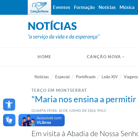
Eventos
Formação
Notícias
Música
NOTÍCIAS
"a serviço da vida e da esperança"
HOME
CANÇÃO NOVA
Notícias
Especial
Pontificado
Leão XIV
Viagens
TERÇO EM MONTSERRAT
Open toolbar
"Maria nos ensina a permitir
QUARTA-FEIRA, 10
DE
JUNHO
DE
2026, 9H13
Em visita à Abadia de Nossa Senho