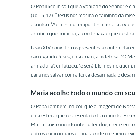
O Pontífice frisou que a vontade do Senhor é cl
(Jo 15,17). “Jesus nos mostra o caminho da mise
apontou. “Ao mesmo tempo, desmascara a violên
a crítica que humilha, a condenação que destrói
Leão XIV convidou os presentes a contemplare
carregando Jesus, uma criança indefesa. “O Me
armadura”, enfatizou, “e será Ele mesmo quem, 
para nos salvar com a força desarmada e desar
Maria acolhe todo o mundo em seu
O Papa também indicou que a imagem de Nossa 
uma esfera que representa todo o mundo. Ele ex
Maria, pois o mundo inteiro tem lugar em seu c
outros como irmãos e irmãs, onde ninguém é ex