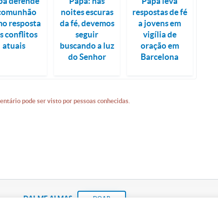
pa defende
Papa: nas
Papa leva
 comunhão
noites escuras
respostas de fé
o resposta
da fé, devemos
a jovens em
s conflitos
seguir
vigília de
atuais
buscando a luz
oração em
do Senhor
Barcelona
entário pode ser visto por pessoas conhecidas.
DAI-ME ALMAS
DOAR