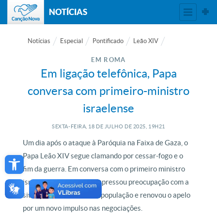
NOTÍCIAS
Notícias
Especial
Pontificado
Leão XIV
EM ROMA
Em ligação telefônica, Papa
conversa com primeiro-ministro
israelense
SEXTA-FEIRA, 18
DE
JULHO
DE
2025, 19H21
Um dia após o ataque à Paróquia na Faixa de Gaza, o
Open toolbar
Papa Leão XIV segue clamando por cessar-fogo e o
fim da guerra. Em conversa com o primeiro ministro
israelense, o Pontífice expressou preocupação com a
situação humanitária da população e renovou o apelo
por um novo impulso nas negociações.