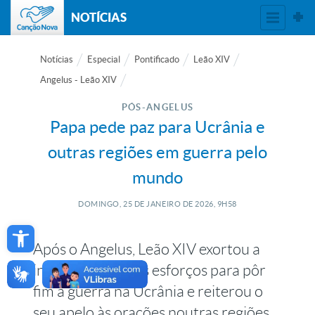
NOTÍCIAS
Notícias
Especial
Pontificado
Leão XIV
Angelus - Leão XIV
PÓS-ANGELUS
Papa pede paz para Ucrânia e
outras regiões em guerra pelo
mundo
DOMINGO, 25
DE
JANEIRO
DE
2026, 9H58
Open toolbar
Após o Angelus, Leão XIV exortou a
intensificação dos esforços para pôr
fim à guerra na Ucrânia e reiterou o
seu apelo às orações noutras regiões