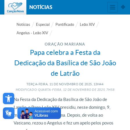
NOTÍCIAS
Notícias
Especial
Pontificado
Leão XIV
Angelus - Leão XIV
ORAÇÃO MARIANA
Papa celebra a Festa da
Dedicação da Basílica de São João
de Latrão
TERÇA-FEIRA, 11
DE
NOVEMBRO
DE
2025, 13H44
Open toolbar
MODIFICADO: QUARTA-FEIRA, 12
DE
NOVEMBRO
DE
2025, 7H58
Na Festa da Dedicação da Basílica de São João de
Latrão, o Papa Leão XIV presidiu, neste domingo, 9,
missa na Catedral de Roma. Depois, de volta ao
Vaticano, rezou o Angelus e fez um apelo pelos povos