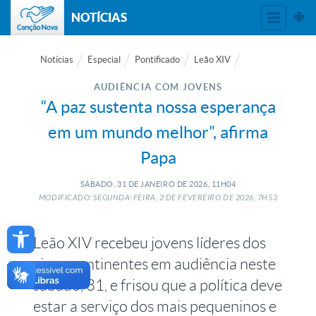
NOTÍCIAS
Notícias
Especial
Pontificado
Leão XIV
AUDIÊNCIA COM JOVENS
“A paz sustenta nossa esperança
em um mundo melhor”, afirma
Papa
SÁBADO, 31
DE
JANEIRO
DE
2026, 11H04
MODIFICADO: SEGUNDA-FEIRA, 2
DE
FEVEREIRO
DE
2026, 7H53
Open toolbar
Leão XIV recebeu jovens líderes dos
cinco continentes em audiência neste
sábado, 31, e frisou que a política deve
estar a serviço dos mais pequeninos e