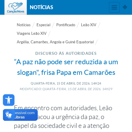
NOTÍCIAS
Notícias
Especial
Pontificado
Leão XIV
Viagens Leão XIV
Argélia, Camarões, Angola e Guiné Equatorial
DISCURSO ÀS AUTORIDADES
“A paz não pode ser reduzida a um
slogan", frisa Papa em Camarões
QUARTA-FEIRA, 15
DE
ABRIL
DE
2026, 14H24
MODIFICADO: QUARTA-FEIRA, 15
DE
ABRIL
DE
2026, 14H29
Open toolbar
Em encontro com autoridades, Leão
XIV destacou a urgência da paz, o
papel da sociedade civil e a atenção