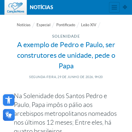
NOTÍCIAS
Notícias
Especial
Pontificado
Leão XIV
SOLENIDADE
A exemplo de Pedro e Paulo, ser
construtores de unidade, pede o
Papa
SEGUNDA-FEIRA, 29
DE
JUNHO
DE
2026, 9H20
Open toolbar
Na Solenidade dos Santos Pedro e
Paulo, Papa impôs o pálio aos
arcebispos metropolitanos nomeados
nos últimos 12 meses; Entre eles, há
quatro brasileiros