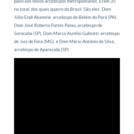
pálio aos novos arcebispos metropolitanos. Eram 35
no total, dos quais quatro do Brasil. São eles: Dom
Júlio Endi Akamine, arcebispo de Belém do Pará (PA),
Dom José Roberto Fortes Palau, arcebispo de
Sorocaba (SP), Dom Marco Aurélio Gubiotti, arcebispo
de Juiz de Fora (MG), e Dom Mário Antônio da Silva,
arcebispo de Aparecida (SP).