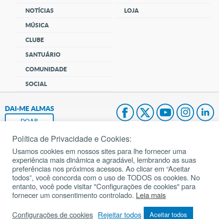
NOTÍCIAS
LOJA
MÚSICA
CLUBE
SANTUÁRIO
COMUNIDADE
SOCIAL
DAI-ME ALMAS
DOAR
Política de Privacidade e Cookies:
Fundação João Paulo II
Usamos cookies em nossos sites para lhe fornecer uma
experiência mais dinâmica e agradável, lembrando as suas
Pedido de Oração
preferências nos próximos acessos. Ao clicar em “Aceitar
todos”, você concorda com o uso de TODOS os cookies. No
Mapa do site
entanto, você pode visitar "Configurações de cookies" para
fornecer um consentimento controlado.
Leia mais
Internacional
Configurações de cookies
Rejeitar todos
Aceitar todos