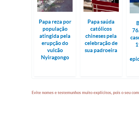
Papa reza por
Papa saúda
B
população
católicos
76
atingida pela
chineses pela
cas
erupção do
celebração de
1
vulcão
sua padroeira
Nyiragongo
epi
Evite nomes e testemunhos muito explícitos, pois o seu com