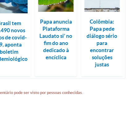
Papa anuncia
Colômbia:
rasil tem
Plataforma
Papa pede
.490 novos
Laudato si’ no
diálogo sério
os de covid-
fim do ano
para
9, aponta
dedicado à
encontrar
boletim
encíclica
soluções
demiológico
justas
entário pode ser visto por pessoas conhecidas.