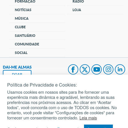
FORMAÇÃO
RÁDIO
NOTÍCIAS
LOJA
MÚSICA
CLUBE
SANTUÁRIO
COMUNIDADE
SOCIAL
DAI-ME ALMAS
DOAR
Política de Privacidade e Cookies:
Fundação João Paulo II
Usamos cookies em nossos sites para lhe fornecer uma
experiência mais dinâmica e agradável, lembrando as suas
Pedido de Oração
preferências nos próximos acessos. Ao clicar em “Aceitar
todos”, você concorda com o uso de TODOS os cookies. No
Mapa do site
entanto, você pode visitar "Configurações de cookies" para
fornecer um consentimento controlado.
Leia mais
Internacional