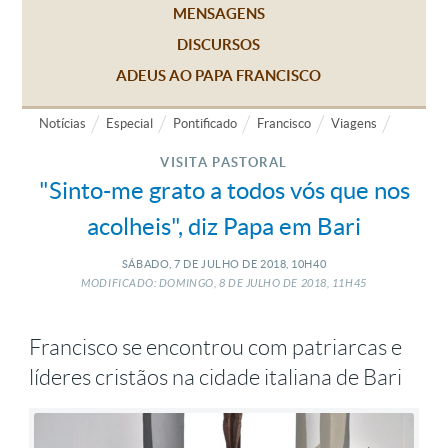
MENSAGENS
DISCURSOS
ADEUS AO PAPA FRANCISCO
Notícias
Especial
Pontificado
Francisco
Viagens
VISITA PASTORAL
"Sinto-me grato a todos vós que nos
acolheis", diz Papa em Bari
SÁBADO, 7
DE
JULHO
DE
2018, 10H40
MODIFICADO: DOMINGO, 8
DE
JULHO
DE
2018, 11H45
Francisco se encontrou com patriarcas e
líderes cristãos na cidade italiana de Bari