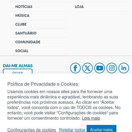
NOTÍCIAS
LOJA
MÚSICA
CLUBE
SANTUÁRIO
COMUNIDADE
SOCIAL
DAI-ME ALMAS
DOAR
Política de Privacidade e Cookies:
Fundação João Paulo II
Usamos cookies em nossos sites para lhe fornecer uma
experiência mais dinâmica e agradável, lembrando as suas
Pedido de Oração
preferências nos próximos acessos. Ao clicar em “Aceitar
todos”, você concorda com o uso de TODOS os cookies. No
Mapa do site
entanto, você pode visitar "Configurações de cookies" para
fornecer um consentimento controlado.
Leia mais
Internacional
Configurações de cookies
Rejeitar todos
Aceitar todos