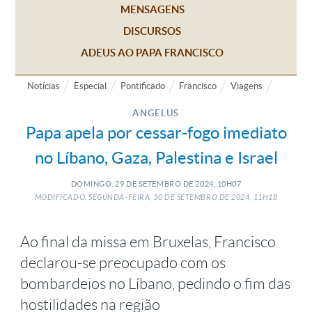
MENSAGENS
DISCURSOS
ADEUS AO PAPA FRANCISCO
Notícias
Especial
Pontificado
Francisco
Viagens
ANGELUS
Papa apela por cessar-fogo imediato
no Líbano, Gaza, Palestina e Israel
DOMINGO, 29
DE
SETEMBRO
DE
2024, 10H07
MODIFICADO: SEGUNDA-FEIRA, 30
DE
SETEMBRO
DE
2024, 11H18
Ao final da missa em Bruxelas, Francisco
declarou-se preocupado com os
bombardeios no Líbano, pedindo o fim das
hostilidades na região