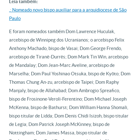
Leia também:
.: Nomeado novo bispo auxiliar para a arquidiocese de São
Paulo
E foram nomeados também Dom Lawrence Huculak,
arcebispo de Winnipeg dos Ucranianos; o arcebispo Felix
Anthony Machado, bispo de Vasai; Dom George Frendo,
arcebispo de Tiranë-Durrës; Dom Mark Tin Win, arcebispo
de Mandalay; Dom Jean-Marc Aveline, arcebispo de
Marselha; Dom Paul Yoshinao Otsuka, bispo de Kyōto; Dom
Thomas Chung An-zu, arcebispo de Taipei; Dom Raphy
Manjaly, bispo de Allahabad; Dom Ambrogio Spreafico,
bispo de Frosinone-Veroli-Ferentino; Dom Michael Joseph
McKenna, bispo de Bathurst; Dom William Hanna Shomali,
bispo titular de Lidda; Dom Denis Chidi Isizoh, bispo titular
de Legia; Dom Patrick Joseph McKinney, bispo de
Nottingham; Dom James Massa, bispo titular de