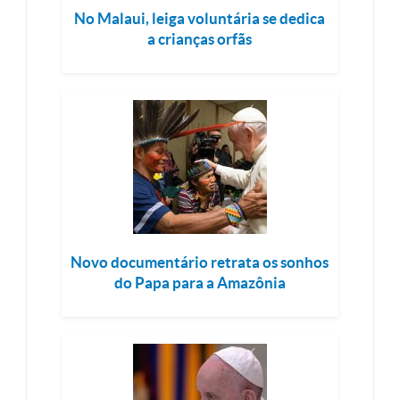
No Malaui, leiga voluntária se dedica
a crianças orfãs
Novo documentário retrata os sonhos
do Papa para a Amazônia