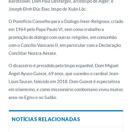
Bardstown; Dom Paul Desfarges, arcebispo de Alger; e
Joseph Đình Đúc Đao, bispo de Xuân Lôc.
O Pontifício Conselho para o Diálogo Inter-Religioso, criado
em 1964 pelo Papa Paulo VI, tem como trabalho a
promoção do diálogo com outras religiões, em comunhão
com o Concílio Vaticano II, em particular com a Declaração
Concliliar Nostra Aetate.
O dicastério é presidido pelo bispo espanhol, Dom Miguel
Ángel Ayuso Guixot, 69 anos, que sucedeu o cardeal Jean-
LouisTauran, falecido em 2018. Dom Guixot é especialista
em islamismo, e como missionário comboniano viveu muitos
anos no Egito e no Sudão.
NOTÍCIAS RELACIONADAS