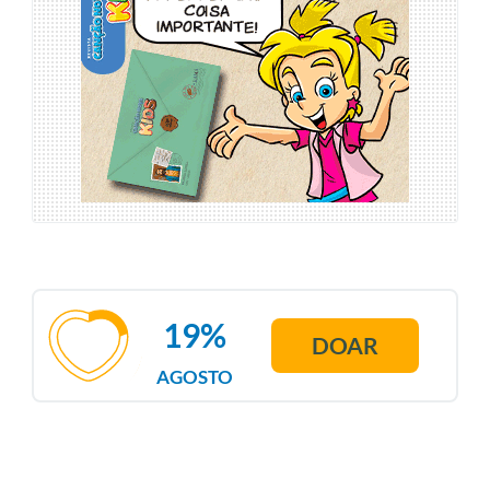
19%
DOAR
AGOSTO