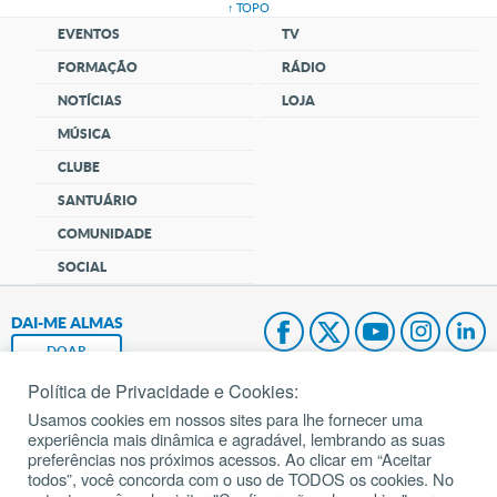
↑ TOPO
EVENTOS
TV
FORMAÇÃO
RÁDIO
NOTÍCIAS
LOJA
MÚSICA
CLUBE
SANTUÁRIO
COMUNIDADE
SOCIAL
DAI-ME ALMAS
DOAR
Política de Privacidade e Cookies:
Fundação João Paulo II
Usamos cookies em nossos sites para lhe fornecer uma
experiência mais dinâmica e agradável, lembrando as suas
Pedido de Oração
preferências nos próximos acessos. Ao clicar em “Aceitar
todos”, você concorda com o uso de TODOS os cookies. No
Mapa do site