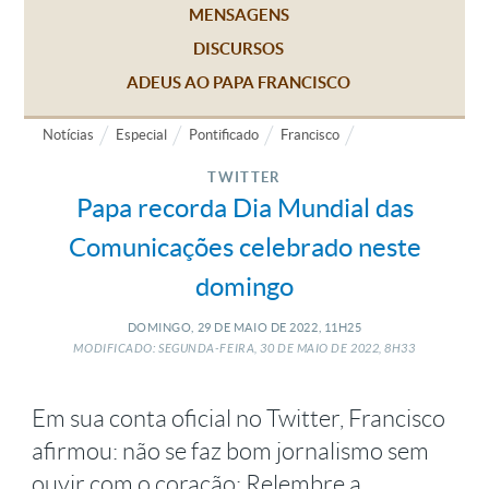
MENSAGENS
DISCURSOS
ADEUS AO PAPA FRANCISCO
Notícias
Especial
Pontificado
Francisco
TWITTER
Papa recorda Dia Mundial das
Comunicações celebrado neste
domingo
DOMINGO, 29
DE
MAIO
DE
2022, 11H25
MODIFICADO: SEGUNDA-FEIRA, 30
DE
MAIO
DE
2022, 8H33
Em sua conta oficial no Twitter, Francisco
afirmou: não se faz bom jornalismo sem
ouvir com o coração; Relembre a