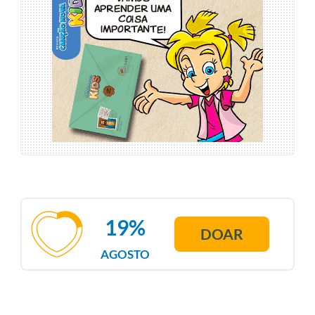
19%
DOAR
AGOSTO