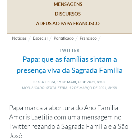
MENSAGENS
DISCURSOS
ADEUS AO PAPA FRANCISCO
Notícias
Especial
Pontificado
Francisco
TWITTER
Papa: que as famílias sintam a
presença viva da Sagrada Família
SEXTA-FEIRA, 19
DE
MARÇO
DE
2021, 8H05
MODIFICADO: SEXTA-FEIRA, 19
DE
MARÇO
DE
2021, 8H58
Papa marca a abertura do Ano Familia
Amoris Laetitia com uma mensagem no
Twitter rezando à Sagrada Família e a São
José