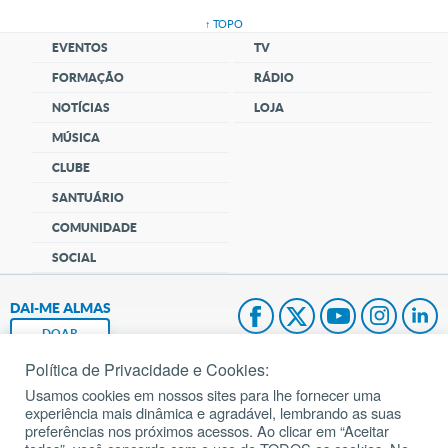
↑ TOPO
EVENTOS
TV
FORMAÇÃO
RÁDIO
NOTÍCIAS
LOJA
MÚSICA
CLUBE
SANTUÁRIO
COMUNIDADE
SOCIAL
DAI-ME ALMAS
DOAR
Política de Privacidade e Cookies:
Fundação João Paulo II
Usamos cookies em nossos sites para lhe fornecer uma
experiência mais dinâmica e agradável, lembrando as suas
Pedido de Oração
preferências nos próximos acessos. Ao clicar em “Aceitar