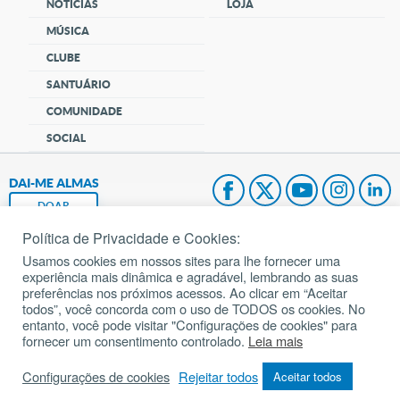
NOTÍCIAS
LOJA
MÚSICA
CLUBE
SANTUÁRIO
COMUNIDADE
SOCIAL
DAI-ME ALMAS
DOAR
Política de Privacidade e Cookies:
Fundação João Paulo II
Usamos cookies em nossos sites para lhe fornecer uma
experiência mais dinâmica e agradável, lembrando as suas
Pedido de Oração
preferências nos próximos acessos. Ao clicar em “Aceitar
todos”, você concorda com o uso de TODOS os cookies. No
Mapa do site
entanto, você pode visitar "Configurações de cookies" para
fornecer um consentimento controlado.
Leia mais
Internacional
Configurações de cookies
Rejeitar todos
Aceitar todos
© 2002 – 2026
Todos os direitos reservados.
cancaonova.com