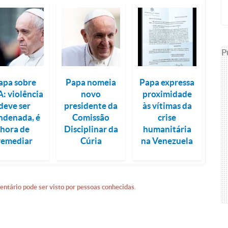
P
apa sobre
Papa nomeia
Papa expressa
: violência
novo
proximidade
deve ser
presidente da
às vítimas da
ndenada, é
Comissão
crise
hora de
Disciplinar da
humanitária
remediar
Cúria
na Venezuela
entário pode ser visto por pessoas conhecidas.