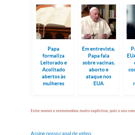
Papa
Em entrevista,
P
formaliza
Papa fala
EUA
Leitorado e
sobre vacinas,
Acolitado
aborto e
co
abertos às
ataque nos
mulheres
EUA
Evite nomes e testemunhos muito explícitos, pois o seu com
Assine nosso canal de vídeo