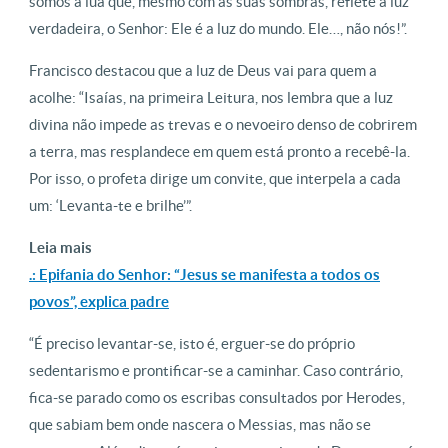
somos a lua que, mesmo com as suas sombras, reflete a luz
verdadeira, o Senhor: Ele é a luz do mundo. Ele…, não nós!”.
Francisco destacou que a luz de Deus vai para quem a
acolhe: “Isaías, na primeira Leitura, nos lembra que a luz
divina não impede as trevas e o nevoeiro denso de cobrirem
a terra, mas resplandece em quem está pronto a recebê-la.
Por isso, o profeta dirige um convite, que interpela a cada
um: ‘Levanta-te e brilhe’”.
Leia mais
.: Epifania do Senhor: “Jesus se manifesta a todos os
povos”, explica padre
“É preciso levantar-se, isto é, erguer-se do próprio
sedentarismo e prontificar-se a caminhar. Caso contrário,
fica-se parado como os escribas consultados por Herodes,
que sabiam bem onde nascera o Messias, mas não se