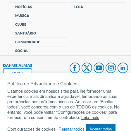
NOTÍCIAS
LOJA
MÚSICA
CLUBE
SANTUÁRIO
COMUNIDADE
SOCIAL
DAI-ME ALMAS
DOAR
Política de Privacidade e Cookies:
Fundação João Paulo II
Usamos cookies em nossos sites para lhe fornecer uma
experiência mais dinâmica e agradável, lembrando as suas
Pedido de Oração
preferências nos próximos acessos. Ao clicar em “Aceitar
todos”, você concorda com o uso de TODOS os cookies. No
Mapa do site
entanto, você pode visitar "Configurações de cookies" para
fornecer um consentimento controlado.
Leia mais
Internacional
Configurações de cookies
Rejeitar todos
Aceitar todos