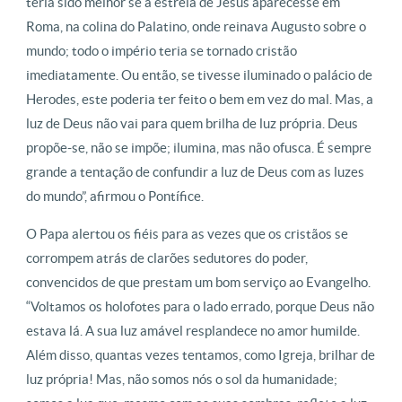
teria sido melhor se a estrela de Jesus aparecesse em
Roma, na colina do Palatino, onde reinava Augusto sobre o
mundo; todo o império teria se tornado cristão
imediatamente. Ou então, se tivesse iluminado o palácio de
Herodes, este poderia ter feito o bem em vez do mal. Mas, a
luz de Deus não vai para quem brilha de luz própria. Deus
propõe-se, não se impõe; ilumina, mas não ofusca. É sempre
grande a tentação de confundir a luz de Deus com as luzes
do mundo”, afirmou o Pontífice.
O Papa alertou os fiéis para as vezes que os cristãos se
corrompem atrás de clarões sedutores do poder,
convencidos de que prestam um bom serviço ao Evangelho.
“Voltamos os holofotes para o lado errado, porque Deus não
estava lá. A sua luz amável resplandece no amor humilde.
Além disso, quantas vezes tentamos, como Igreja, brilhar de
luz própria! Mas, não somos nós o sol da humanidade;