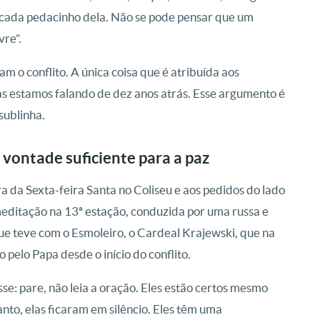
m cada pedacinho dela. Não se pode pensar que um
vre”.
m o conflito. A única coisa que é atribuída aos
s estamos falando de dez anos atrás. Esse argumento é
sublinha.
 vontade suficiente para a paz
a da Sexta-feira Santa no Coliseu e aos pedidos do lado
editação na 13ª estação, conduzida por uma russa e
ue teve com o Esmoleiro, o Cardeal Krajewski, que na
 pelo Papa desde o início do conflito.
sse: pare, não leia a oração. Eles estão certos mesmo
o, elas ficaram em silêncio. Eles têm uma