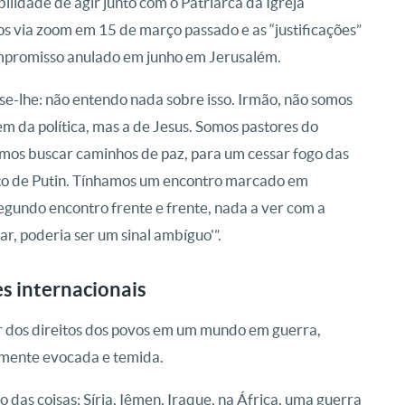
lidade de agir junto com o Patriarca da Igreja
tos via zoom em 15 de março passado e as “justificações”
 compromisso anulado em junho em Jerusalém.
disse-lhe: não entendo nada sobre isso. Irmão, não somos
m da política, mas a de Jesus. Somos pastores do
mos buscar caminhos de paz, para um cessar fogo das
ito de Putin. Tínhamos um encontro marcado em
segundo encontro frente e frente, nada a ver com a
ar, poderia ser um sinal ambíguo'”.
s internacionais
r dos direitos dos povos em um mundo em guerra,
emente evocada e temida.
 das coisas: Síria, Iêmen, Iraque, na África, uma guerra