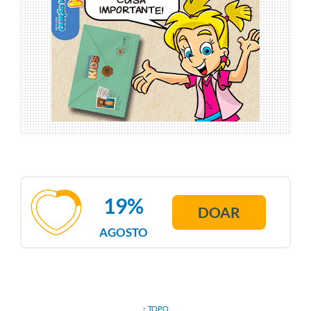
19%
DOAR
AGOSTO
↑ TOPO