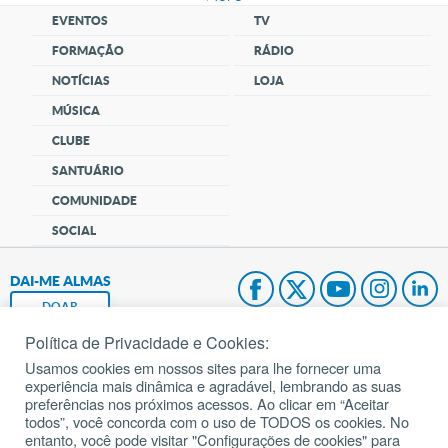
EVENTOS
TV
FORMAÇÃO
RÁDIO
NOTÍCIAS
LOJA
MÚSICA
CLUBE
SANTUÁRIO
COMUNIDADE
SOCIAL
DAI-ME ALMAS
DOAR
Política de Privacidade e Cookies:
Fundação João Paulo II
Usamos cookies em nossos sites para lhe fornecer uma
experiência mais dinâmica e agradável, lembrando as suas
Pedido de Oração
preferências nos próximos acessos. Ao clicar em “Aceitar
todos”, você concorda com o uso de TODOS os cookies. No
Mapa do site
entanto, você pode visitar "Configurações de cookies" para