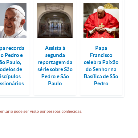
pa recorda
Assista à
Papa
ão Pedro e
segunda
Francisco
ão Paulo,
reportagem da
celebra Paixão
odelos de
série sobre São
do Senhor na
iscípulos
Pedro e São
Basílica de São
ssionários
Paulo
Pedro
entário pode ser visto por pessoas conhecidas.