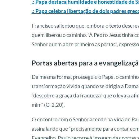
.: Papa destaca humildade e honestidade de Sã
.: Papa celebra libertação de dois padres grec
Francisco salientou que, embora o texto descreva
quem liberou o caminho. “A Pedro Jesus tinha c
Senhor quem abre primeiro as portas”, expressou
Portas abertas para a evangelizaç
Da mesma forma, prosseguiu o Papa, o caminho
transformação vivida quando se dirigia a Damas
“descobre a graça da fraqueza” que o leva a afi
mim” (Gl 2,20).
O encontro com o Senhor acende na vida de Paul
assinalando que “precisamente para contar com
Evangelho, Paulo recorre à imagem das portas a