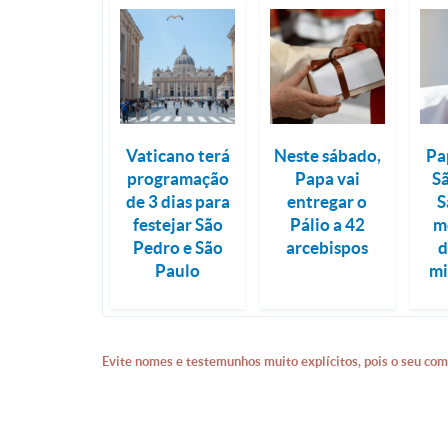
Vaticano terá
Neste sábado,
Pa
programação
Papa vai
S
de 3 dias para
entregar o
S
festejar São
Pálio a 42
m
Pedro e São
arcebispos
d
Paulo
mi
Evite nomes e testemunhos muito explícitos, pois o seu com