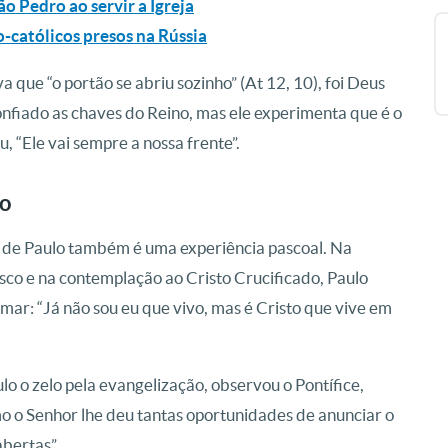
o Pedro ao servir a Igreja
o-católicos presos na Rússia
 que “o portão se abriu sozinho” (At 12, 10), foi Deus
onfiado as chaves do Reino, mas ele experimenta que é o
, “Ele vai sempre a nossa frente”.
ão
 de Paulo também é uma experiência pascoal. Na
co e na contemplação ao Cristo Crucificado, Paulo
rmar: “Já não sou eu que vivo, mas é Cristo que vive em
o o zelo pela evangelização, observou o Pontífice,
o o Senhor lhe deu tantas oportunidades de anunciar o
bertas”.