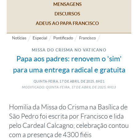
MENSAGENS
DISCURSOS
ADEUS AO PAPA FRANCISCO
Notícias
Especial
Pontificado
Francisco
MISSA DO CRISMA NO VATICANO
Papa aos padres: renovem o 'sim'
para uma entrega radical e gratuita
QUINTA-FEIRA, 17
DE
ABRIL
DE
2025, 8H21
MODIFICADO: QUINTA-FEIRA, 17
DE
ABRIL
DE
2025, 9H13
Homilia da Missa do Crisma na Basílica de
São Pedro foi escrita por Francisco e lida
pelo Cardeal Calcagno; celebração contou
com a presença de 4300 fiéis