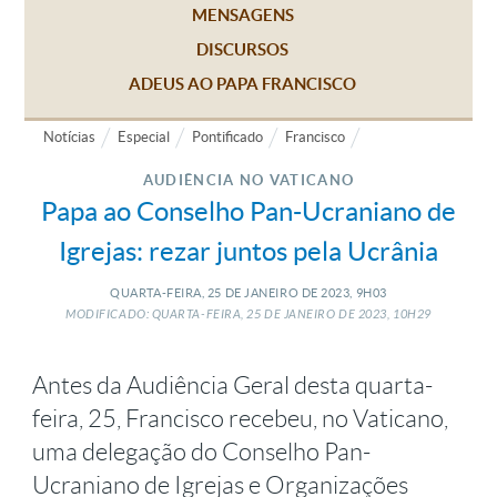
MENSAGENS
DISCURSOS
ADEUS AO PAPA FRANCISCO
Notícias
Especial
Pontificado
Francisco
AUDIÊNCIA NO VATICANO
Papa ao Conselho Pan-Ucraniano de
Igrejas: rezar juntos pela Ucrânia
QUARTA-FEIRA, 25
DE
JANEIRO
DE
2023, 9H03
MODIFICADO: QUARTA-FEIRA, 25
DE
JANEIRO
DE
2023, 10H29
Antes da Audiência Geral desta quarta-
feira, 25, Francisco recebeu, no Vaticano,
uma delegação do Conselho Pan-
Ucraniano de Igrejas e Organizações