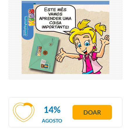
14%
DOAR
AGOSTO