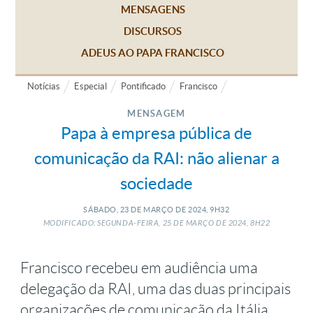
MENSAGENS
DISCURSOS
ADEUS AO PAPA FRANCISCO
Notícias
Especial
Pontificado
Francisco
MENSAGEM
Papa à empresa pública de
comunicação da RAI: não alienar a
sociedade
SÁBADO, 23
DE
MARÇO
DE
2024, 9H32
MODIFICADO: SEGUNDA-FEIRA, 25
DE
MARÇO
DE
2024, 8H22
Francisco recebeu em audiência uma
delegação da RAI, uma das duas principais
organizações de comunicação da Itália,