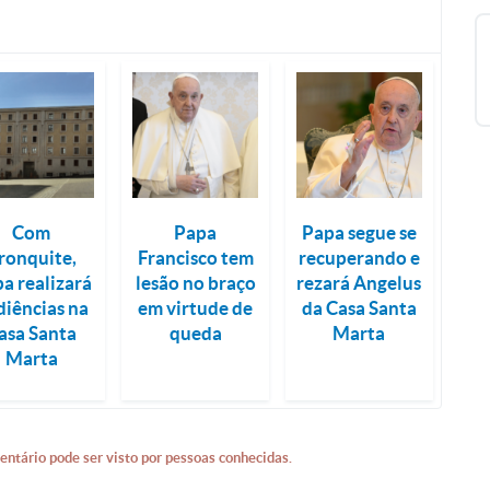
Com
Papa
Papa segue se
ronquite,
Francisco tem
recuperando e
a realizará
lesão no braço
rezará Angelus
diências na
em virtude de
da Casa Santa
asa Santa
queda
Marta
Marta
entário pode ser visto por pessoas conhecidas.