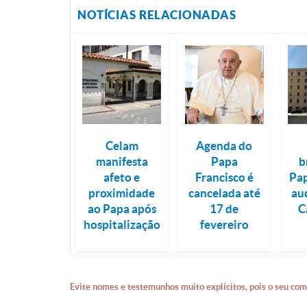
NOTÍCIAS RELACIONADAS
Celam
Agenda do
manifesta
Papa
b
afeto e
Francisco é
Pap
proximidade
cancelada até
au
ao Papa após
17 de
C
hospitalização
fevereiro
Evite nomes e testemunhos muito explícitos, pois o seu com