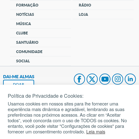
FORMAÇÃO
RÁDIO
NOTÍCIAS
LOJA
MÚSICA
CLUBE
SANTUÁRIO
COMUNIDADE
SOCIAL
DAI-ME ALMAS
DOAR
Política de Privacidade e Cookies:
Fundação João Paulo II
Usamos cookies em nossos sites para lhe fornecer uma
experiência mais dinâmica e agradável, lembrando as suas
Pedido de Oração
preferências nos próximos acessos. Ao clicar em “Aceitar
todos”, você concorda com o uso de TODOS os cookies. No
Mapa do site
entanto, você pode visitar "Configurações de cookies" para
fornecer um consentimento controlado.
Leia mais
Internacional