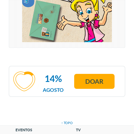
14%
DOAR
AGOSTO
↑ TOPO
EVENTOS
TV