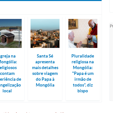
P
Igreja na
Santa Sé
Pluralidade
ongólia:
apresenta
religiosa na
eligiosos
mais detalhes
Mongólia:
contam
sobre viagem
"Papa é um
eriência de
do Papa à
irmão de
ngelização
Mongólia
todos”, diz
local
bispo