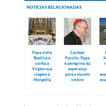
NOTÍCIAS RELACIONADAS
Papa visita
Cardeal
Basílica e
Parolin: Papa
M
confia a
é peregrino da
r
Virgem sua
esperança
viagem à
para o mundo
exp
Mongólia
inteiro
eva