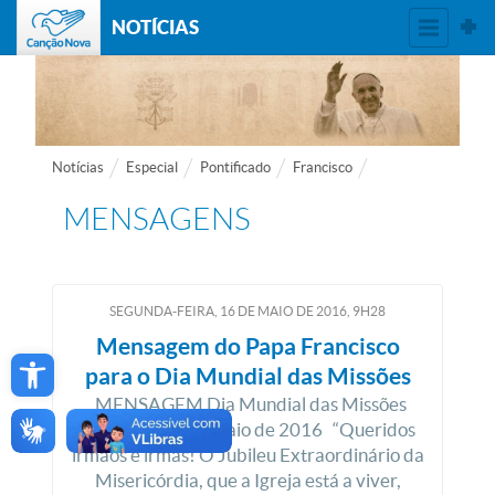
NOTÍCIAS
Notícias
Especial
Pontificado
Francisco
MENSAGENS
SEGUNDA-FEIRA, 16
DE
MAIO
DE
2016, 9H28
Mensagem do Papa Francisco
Open toolbar
para o Dia Mundial das Missões
MENSAGEM Dia Mundial das Missões
Domingo, 15 de maio de 2016 “Queridos
irmãos e irmãs! O Jubileu Extraordinário da
Misericórdia, que a Igreja está a viver,