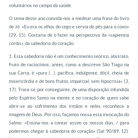
voluntários no campo da saúde.
O tema deste ano convida-nos a meditar uma frase do livro
de Jó: «Eu era os olhos do cego e servia de pés para o coxo»
(29, 15). Gostaria de o fazer na perspectiva da «sapientia
cordis», da sabedoria do coração.
1. Esta sabedoria não é um conhecimento teórico, abstrato,
fruto de raciocínios; antes, como a descreve São Tiago na
sua Carta, é «pura (…), pacífica, indulgente, dócil, cheia de
misericórdia e de bons frutos, imparcial, sem hipocrisia» (3,
17). Trata-se, por conseguinte, de uma disposição infundida
pelo Espírito Santo na mente e no coração de quem sabe
abrir-se ao sofrimento dos irmãos e neles reconhece a
imagem de Deus. Por isso, façamos nossa esta invocação do
Salmo: «Ensina-nos a contar assim os nossos dias, / para
podermos chegar à sabedoria do coração» (Sal 90/89, 12).