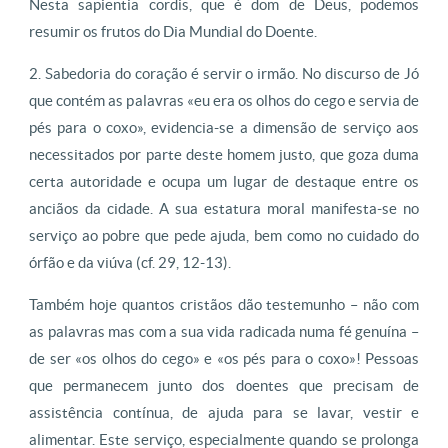
Nesta sapientia cordis, que é dom de Deus, podemos
resumir os frutos do Dia Mundial do Doente.
2. Sabedoria do coração é servir o irmão. No discurso de Jó
que contém as palavras «eu era os olhos do cego e servia de
pés para o coxo», evidencia-se a dimensão de serviço aos
necessitados por parte deste homem justo, que goza duma
certa autoridade e ocupa um lugar de destaque entre os
anciãos da cidade. A sua estatura moral manifesta-se no
serviço ao pobre que pede ajuda, bem como no cuidado do
órfão e da viúva (cf. 29, 12-13).
Também hoje quantos cristãos dão testemunho – não com
as palavras mas com a sua vida radicada numa fé genuína –
de ser «os olhos do cego» e «os pés para o coxo»! Pessoas
que permanecem junto dos doentes que precisam de
assistência contínua, de ajuda para se lavar, vestir e
alimentar. Este serviço, especialmente quando se prolonga