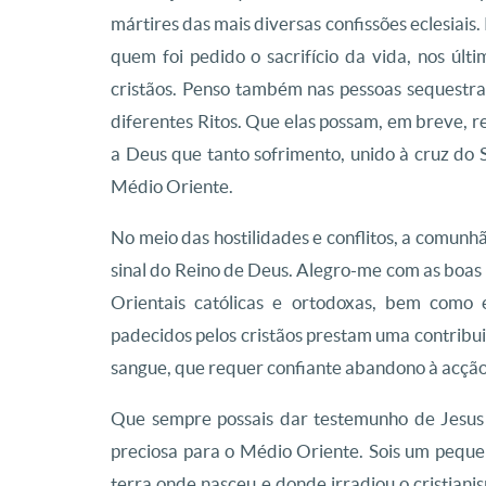
mártires das mais diversas confissões eclesiais.
quem foi pedido o sacrifício da vida, nos últ
cristãos. Penso também nas pessoas sequestrad
diferentes Ritos. Que elas possam, em breve, r
a Deus que tanto sofrimento, unido à cruz do S
Médio Oriente.
No meio das hostilidades e conflitos, a comunh
sinal do Reino de Deus. Alegro-me com as boas r
Orientais católicas e ortodoxas, bem como e
padecidos pelos cristãos prestam uma contribu
sangue, que requer confiante abandono à acção 
Que sempre possais dar testemunho de Jesus 
preciosa para o Médio Oriente. Sois um pequ
terra onde nasceu e donde irradiou o cristia