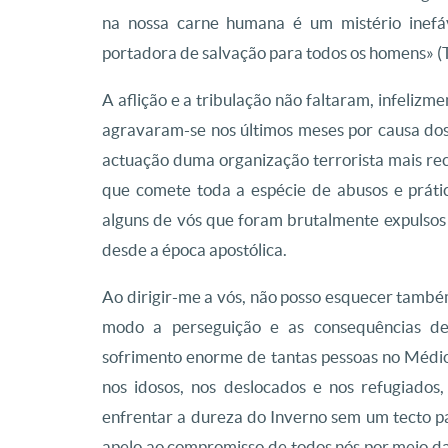
na nossa carne humana é um mistério inefá
portadora de salvação para todos os homens» (T
A aflição e a tribulação não faltaram, infeli
agravaram-se nos últimos meses por causa dos
actuação duma organização terrorista mais rec
que comete toda a espécie de abusos e práti
alguns de vós que foram brutalmente expulsos 
desde a época apostólica.
Ao dirigir-me a vós, não posso esquecer também
modo a perseguição e as consequências de 
sofrimento enorme de tantas pessoas no Médio
nos idosos, nos deslocados e nos refugiad
enfrentar a dureza do Inverno sem um tecto p
apelo ao compromisso de todos nós por meio da o