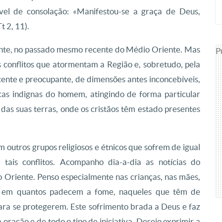
vel de consolação: «Manifestou-se a graça de Deus,
t 2, 11).
zmente, no passado mesmo recente do Médio Oriente. Mas
P
 conflitos que atormentam a Região e, sobretudo, pela
ente e preocupante, de dimensões antes inconcebíveis,
cas indignas do homem, atingindo de forma particular
das suas terras, onde os cristãos têm estado presentes
 outros grupos religiosos e étnicos que sofrem de igual
tais conflitos. Acompanho dia-a-dia as notícias do
 Oriente. Penso especialmente nas crianças, nas mães,
os, em quantos padecem a fome, naqueles que têm de
ara se protegerem. Este sofrimento brada a Deus e faz
ração e de todo o tipo de iniciativa. Desejo exprimir a