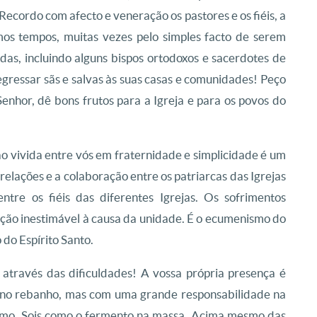
 Recordo com afecto e veneração os pastores e os fiéis, a
imos tempos, muitas vezes pelo simples facto de serem
as, incluindo alguns bispos ortodoxos e sacerdotes de
egressar sãs e salvas às suas casas e comunidades! Peço
enhor, dê bons frutos para a Igreja e para os povos do
ão vivida entre vós em fraternidade e simplicidade é um
elações e a colaboração entre os patriarcas das Igrejas
ntre os fiéis das diferentes Igrejas. Os sofrimentos
ição inestimável à causa da unidade. É o ecumenismo do
do Espírito Santo.
através das dificuldades! A vossa própria presença é
eno rebanho, mas com uma grande responsabilidade na
nismo. Sois como o fermento na massa. Acima mesmo das