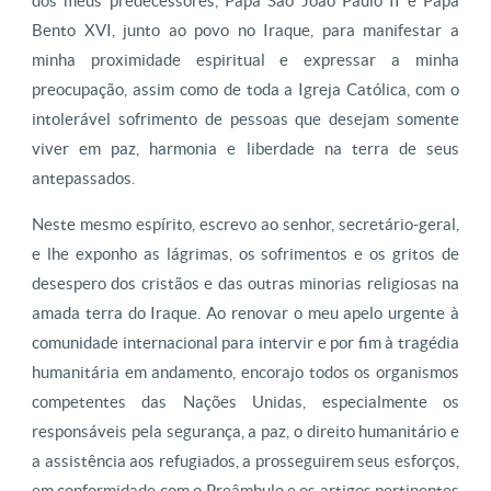
dos meus predecessores, Papa São João Paulo II e Papa
Bento XVI, junto ao povo no Iraque, para manifestar a
minha proximidade espiritual e expressar a minha
preocupação, assim como de toda a Igreja Católica, com o
intolerável sofrimento de pessoas que desejam somente
viver em paz, harmonia e liberdade na terra de seus
antepassados.
Neste mesmo espírito, escrevo ao senhor, secretário-geral,
e lhe exponho as lágrimas, os sofrimentos e os gritos de
desespero dos cristãos e das outras minorias religiosas na
amada terra do Iraque. Ao renovar o meu apelo urgente à
comunidade internacional para intervir e por fim à tragédia
humanitária em andamento, encorajo todos os organismos
competentes das Nações Unidas, especialmente os
responsáveis pela segurança, a paz, o direito humanitário e
a assistência aos refugiados, a prosseguirem seus esforços,
em conformidade com o Preâmbulo e os artigos pertinentes