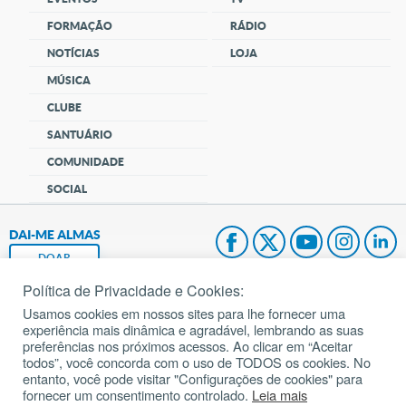
FORMAÇÃO
RÁDIO
NOTÍCIAS
LOJA
MÚSICA
CLUBE
SANTUÁRIO
COMUNIDADE
SOCIAL
DAI-ME ALMAS
DOAR
Política de Privacidade e Cookies:
Fundação João Paulo II
Usamos cookies em nossos sites para lhe fornecer uma
experiência mais dinâmica e agradável, lembrando as suas
Pedido de Oração
preferências nos próximos acessos. Ao clicar em “Aceitar
todos”, você concorda com o uso de TODOS os cookies. No
Mapa do site
entanto, você pode visitar "Configurações de cookies" para
fornecer um consentimento controlado.
Leia mais