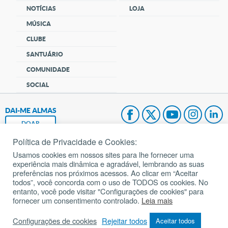
NOTÍCIAS
LOJA
MÚSICA
CLUBE
SANTUÁRIO
COMUNIDADE
SOCIAL
DAI-ME ALMAS
DOAR
Política de Privacidade e Cookies:
Fundação João Paulo II
Usamos cookies em nossos sites para lhe fornecer uma
experiência mais dinâmica e agradável, lembrando as suas
Pedido de Oração
preferências nos próximos acessos. Ao clicar em “Aceitar
todos”, você concorda com o uso de TODOS os cookies. No
Mapa do site
entanto, você pode visitar "Configurações de cookies" para
fornecer um consentimento controlado.
Leia mais
Internacional
Configurações de cookies
Rejeitar todos
Aceitar todos