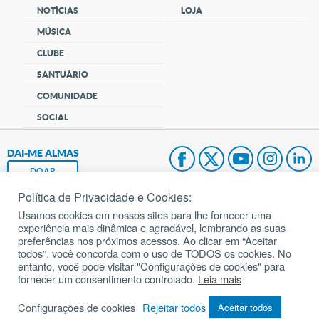
NOTÍCIAS
LOJA
MÚSICA
CLUBE
SANTUÁRIO
COMUNIDADE
SOCIAL
DAI-ME ALMAS
DOAR
Política de Privacidade e Cookies:
Fundação João Paulo II
Usamos cookies em nossos sites para lhe fornecer uma
experiência mais dinâmica e agradável, lembrando as suas
Pedido de Oração
preferências nos próximos acessos. Ao clicar em “Aceitar
todos”, você concorda com o uso de TODOS os cookies. No
Mapa do site
entanto, você pode visitar "Configurações de cookies" para
fornecer um consentimento controlado.
Leia mais
Internacional
Configurações de cookies
Rejeitar todos
Aceitar todos