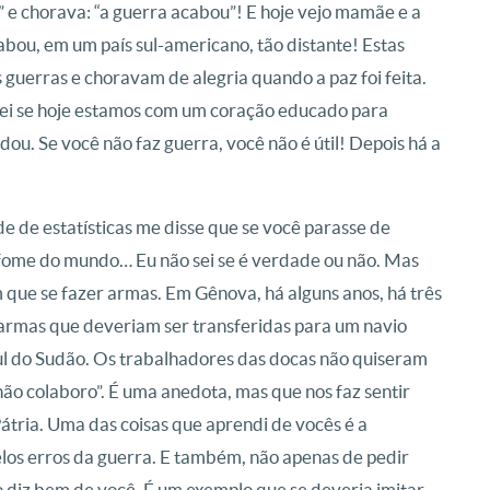
…” e chorava: “a guerra acabou”! E hoje vejo mamãe e a
abou, em um país sul-americano, tão distante! Estas
guerras e choravam de alegria quando a paz foi feita.
sei se hoje estamos com um coração educado para
u. Se você não faz guerra, você não é útil! Depois há a
e de estatísticas me disse que se você parasse de
 fome do mundo… Eu não sei se é verdade ou não. Mas
que se fazer armas. Em Gênova, há alguns anos, há três
armas que deveriam ser transferidas para um navio
Sul do Sudão. Os trabalhadores das docas não quiseram
u não colaboro”. É uma anedota, mas que nos faz sentir
átria. Uma das coisas que aprendi de vocês é a
los erros da guerra. E também, não apenas de pedir
o diz bem de você. É um exemplo que se deveria imitar.