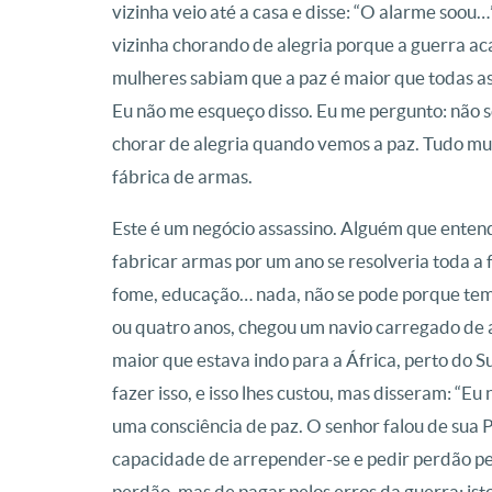
vizinha veio até a casa e disse: “O alarme soou
vizinha chorando de alegria porque a guerra ac
mulheres sabiam que a paz é maior que todas as 
Eu não me esqueço disso. Eu me pergunto: não 
chorar de alegria quando vemos a paz. Tudo mudo
fábrica de armas.
Este é um negócio assassino. Alguém que entend
fabricar armas por um ano se resolveria toda a
fome, educação… nada, não se pode porque tem 
ou quatro anos, chegou um navio carregado de 
maior que estava indo para a África, perto do 
fazer isso, e isso lhes custou, mas disseram: “E
uma consciência de paz. O senhor falou de sua P
capacidade de arrepender-se e pedir perdão pe
perdão, mas de pagar pelos erros da guerra: ist