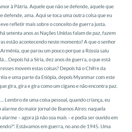
mor à Pátria. Aquele que não se defende, aquele que
e defende, ama. Aqui se toca uma outra coisa que eu
eve refletir mais sobre o conceito de guerra justa.
, há setenta anos as Nações Unidas falam de paz, fazem
rras estão acontecendo neste momento? A que o senhor
 Armênia, que parou um pouco porque a Rússia saiu
lá… Depois há a Síria, dez anos de guerra, o que está
resses movem estas coisas? Depois há o Chifre da
réia e uma parte da Etiópia, depois Myanmar com este
ue gira, gira e gira como um cigano e não encontra paz.
… Lembro de uma coisa pessoal, quando criança, eu
 alarme do maior jornal de Buenos Aires: naquela
o alarme – agora já não soa mais – e podia ser ouvido em
ecendo?”. Estávamos em guerra, no ano de 1945. Uma