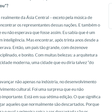
rou”?
realmente da Ásia Central – exceto pela música de
 encontrar os representantes dessas nações. E também o
 eu não esperava que fosse assim. Eu sabia que é um
 inteligência. Mas encontrar, após trinta anos desde a
perava. Então, um país tão grande, com dezenove
ciplinado, e bonito. Com muitas belezas: a arquitetura
cidade moderna, uma cidade que eu diria talvez “do
e avançar não apenas na indústria, no desenvolvimento
imento cultural. Foi uma surpresa que eu não
importante. Está em sua sétima edição. O que significa
logar aqueles que normalmente são descartados. Porque
 o qual a primeira coisa a ser descartada são os