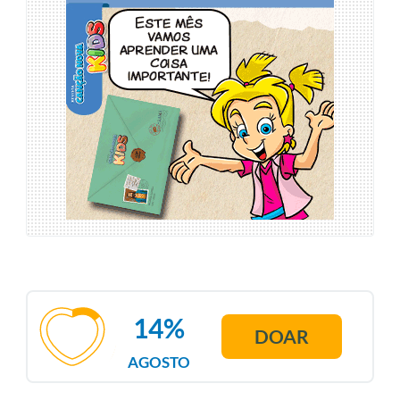
14%
DOAR
AGOSTO