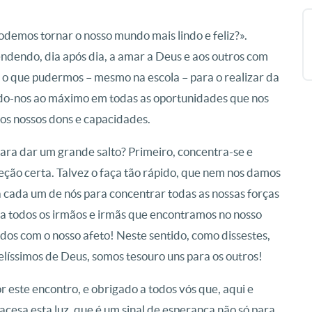
odemos tornar o nosso mundo mais lindo e feliz?».
ndendo, dia após dia, a amar a Deus e aos outros com
o o que pudermos – mesmo na escola – para o realizar da
ndo-nos ao máximo em todas as oportunidades que nos
 os nossos dons e capacidades.
ara dar um grande salto? Primeiro, concentra-se e
reção certa. Talvez o faça tão rápido, que nem nos damos
 cada um de nós para concentrar todas as nossas forças
r a todos os irmãos e irmãs que encontramos no nosso
dos com o nosso afeto! Neste sentido, como dissestes,
líssimos de Deus, somos tesouro uns para os outros!
 este encontro, e obrigado a todos vós que, aqui e
cesa esta luz, que é um sinal de esperança não só para