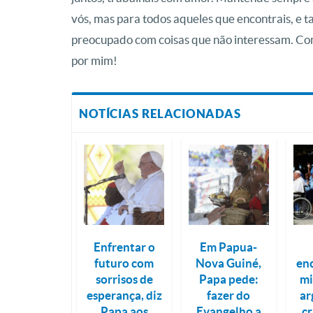
vós, mas para todos aqueles que encontrais, e 
preocupado com coisas que não interessam. Cons
por mim!
NOTÍCIAS RELACIONADAS
Enfrentar o
Em Papua-
futuro com
Nova Guiné,
en
sorrisos de
Papa pede:
mi
esperança, diz
fazer do
ar
Papa aos
Evangelho a
c