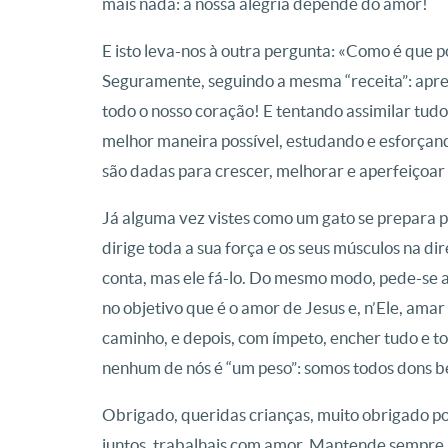
mais nada: a nossa alegria depende do amor!
E isto leva-nos à outra pergunta: «Como é que p
Seguramente, seguindo a mesma “receita”: apre
todo o nosso coração! E tentando assimilar tud
melhor maneira possível, estudando e esforça
são dadas para crescer, melhorar e aperfeiçoar
Já alguma vez vistes como um gato se prepara p
dirige toda a sua força e os seus músculos na di
conta, mas ele fá-lo. Do mesmo modo, pede-se a
no objetivo que é o amor de Jesus e, n’Ele, ama
caminho, e depois, com ímpeto, encher tudo e to
nenhum de nós é “um peso”: somos todos dons be
Obrigado, queridas crianças, muito obrigado por
juntos, trabalhais com amor. Mantende sempre a