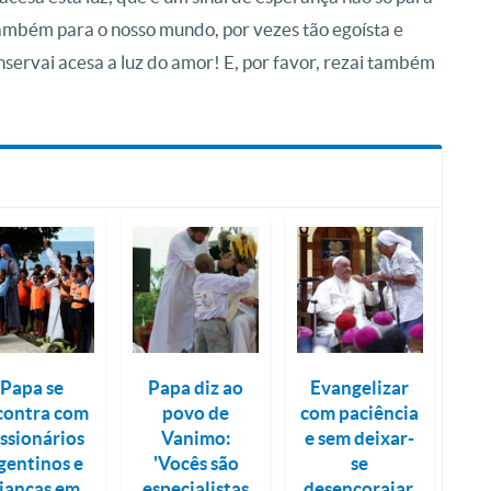
também para o nosso mundo, por vezes tão egoísta e
ervai acesa a luz do amor! E, por favor, rezai também
Papa se
Papa diz ao
Evangelizar
contra com
povo de
com paciência
ssionários
Vanimo:
e sem deixar-
gentinos e
'Vocês são
se
rianças em
especialistas
desencorajar,