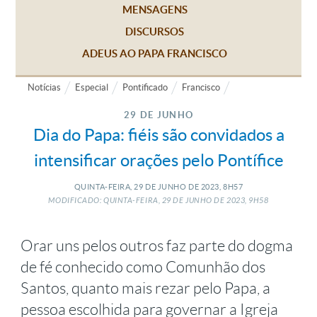
MENSAGENS
DISCURSOS
ADEUS AO PAPA FRANCISCO
Notícias
Especial
Pontificado
Francisco
29 DE JUNHO
Dia do Papa: fiéis são convidados a
intensificar orações pelo Pontífice
QUINTA-FEIRA, 29
DE
JUNHO
DE
2023, 8H57
MODIFICADO: QUINTA-FEIRA, 29
DE
JUNHO
DE
2023, 9H58
Orar uns pelos outros faz parte do dogma
de fé conhecido como Comunhão dos
Santos, quanto mais rezar pelo Papa, a
pessoa escolhida para governar a Igreja