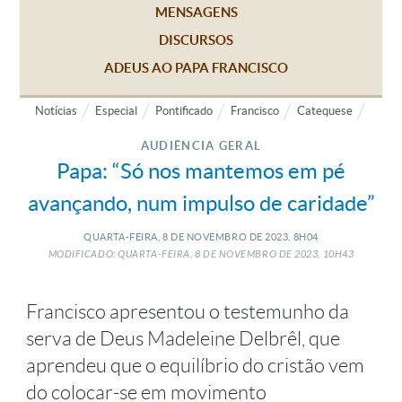
MENSAGENS
DISCURSOS
ADEUS AO PAPA FRANCISCO
Notícias
Especial
Pontificado
Francisco
Catequese
AUDIÊNCIA GERAL
Papa: “Só nos mantemos em pé
avançando, num impulso de caridade”
QUARTA-FEIRA, 8
DE
NOVEMBRO
DE
2023, 8H04
MODIFICADO: QUARTA-FEIRA, 8
DE
NOVEMBRO
DE
2023, 10H43
Francisco apresentou o testemunho da
serva de Deus Madeleine Delbrêl, que
aprendeu que o equilíbrio do cristão vem
do colocar-se em movimento