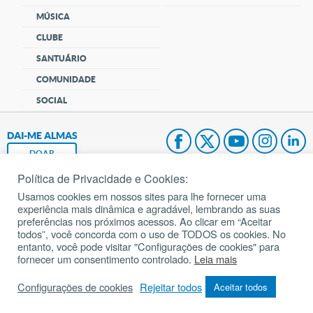
MÚSICA
CLUBE
SANTUÁRIO
COMUNIDADE
SOCIAL
DAI-ME ALMAS
DOAR
Política de Privacidade e Cookies:
Fundação João Paulo II
Usamos cookies em nossos sites para lhe fornecer uma
experiência mais dinâmica e agradável, lembrando as suas
Pedido de Oração
preferências nos próximos acessos. Ao clicar em “Aceitar
todos”, você concorda com o uso de TODOS os cookies. No
Mapa do site
entanto, você pode visitar "Configurações de cookies" para
fornecer um consentimento controlado.
Leia mais
Internacional
Configurações de cookies
Rejeitar todos
Aceitar todos
© 2002 – 2026
Todos os direitos reservados.
cancaonova.com