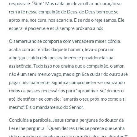
resposta é: “Sim!”. Mas cada um deve olhar no coração se
tem a fé nessa compaixão de Deus, de Deus bom que se
aproxima, nos cura, nos acaricia. E se nós o rejeitamos, Ele
espera: é paciente e está sempre próximo a nós.
O samaritano se comporta com verdadeira misericórdia:
acaba com as feridas daquele homem, leva-o para um
albergue, cuida dele pessoalmente e providencia sua
assistência. Tudo isso nos ensina que a compaixão, o amor,
não é um sentimento vago, mas significa cuidar do outro até
pagar pessoalmente. Significa comprometer-se realizando
todos os passos necessários para “aproximar-se” do outro
até identificar-se com ele: “amarás o teu próximo como a ti
mesmo”. Eis o mandamento do Senhor.
Concluída a parábola, Jesus toma a pergunta do doutor da
Lei e lhe pergunta: “Quem destes três te parece que tenha
sido o próximo daquele que caiu nas mãos dos assaltantes?”