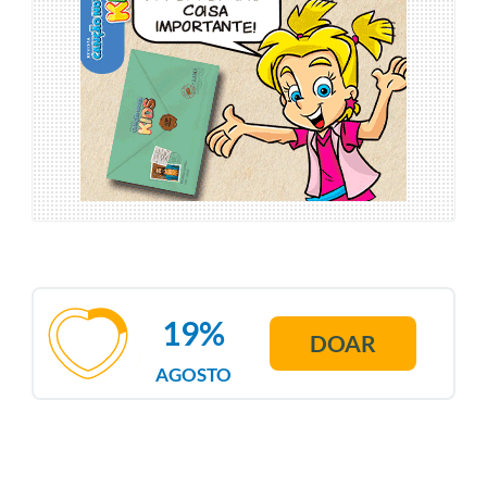
19%
DOAR
AGOSTO