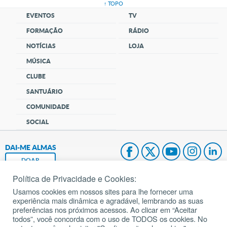
↑ TOPO
EVENTOS
TV
FORMAÇÃO
RÁDIO
NOTÍCIAS
LOJA
MÚSICA
CLUBE
SANTUÁRIO
COMUNIDADE
SOCIAL
DAI-ME ALMAS
DOAR
Política de Privacidade e Cookies:
Fundação João Paulo II
Usamos cookies em nossos sites para lhe fornecer uma
experiência mais dinâmica e agradável, lembrando as suas
Pedido de Oração
preferências nos próximos acessos. Ao clicar em “Aceitar
todos”, você concorda com o uso de TODOS os cookies. No
Mapa do site