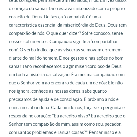
seus corações permaneceram fechados, frios. Em vez disso,
o coração do samaritano estava sintonizado com o próprio
coração de Deus. De fato, a “compaixão” é uma
característica essencial da misericórdia de Deus. Deus tem
compaixão de nós. O que quer dizer? Sofre conosco, sente
nossos sofrimentos. Compaixão significa “compartilhar
com”. O verbo indica que as vísceras se movam e tremem
diante do mal do homem. E nos gestos e nas ações do bom
samaritano reconhecemos o agir misericordioso de Deus
em toda a história da salvação. É a mesma compaixão com
que o Senhor vem ao encontro de cada um de nós: Ele não
nos ignora, conhece as nossas dores, sabe quanto
precisamos de ajuda e de consolação. É próximo a nós e
nunca nos abandona. Cada um de nós, faça-se a pergunta e
responda no coração: “Eu acredito nisso? Eu acredito que o
Senhor tem compaixão de mim, assim como sou, pecador,
com tantos problemas e tantas coisas?”. Pensar nisso e a