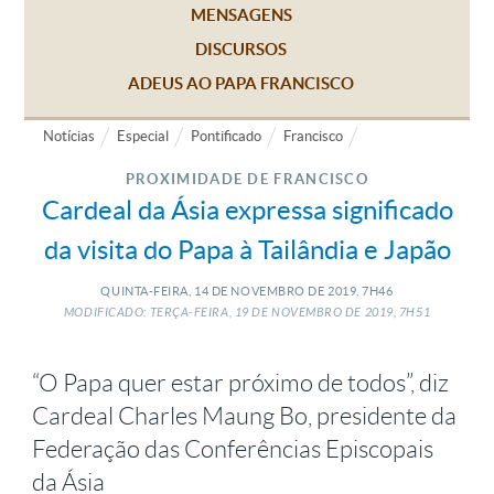
MENSAGENS
DISCURSOS
ADEUS AO PAPA FRANCISCO
Notícias
Especial
Pontificado
Francisco
PROXIMIDADE DE FRANCISCO
Cardeal da Ásia expressa significado
da visita do Papa à Tailândia e Japão
QUINTA-FEIRA, 14
DE
NOVEMBRO
DE
2019, 7H46
MODIFICADO: TERÇA-FEIRA, 19
DE
NOVEMBRO
DE
2019, 7H51
“O Papa quer estar próximo de todos”, diz
Cardeal Charles Maung Bo, presidente da
Federação das Conferências Episcopais
da Ásia