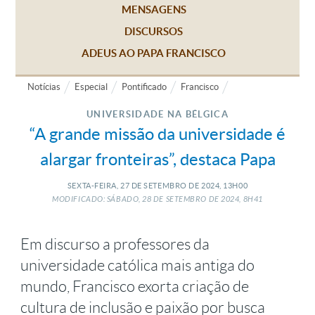
MENSAGENS
DISCURSOS
ADEUS AO PAPA FRANCISCO
Notícias
Especial
Pontificado
Francisco
UNIVERSIDADE NA BÉLGICA
“A grande missão da universidade é
alargar fronteiras”, destaca Papa
SEXTA-FEIRA, 27
DE
SETEMBRO
DE
2024, 13H00
MODIFICADO: SÁBADO, 28
DE
SETEMBRO
DE
2024, 8H41
Em discurso a professores da
universidade católica mais antiga do
mundo, Francisco exorta criação de
cultura de inclusão e paixão por busca