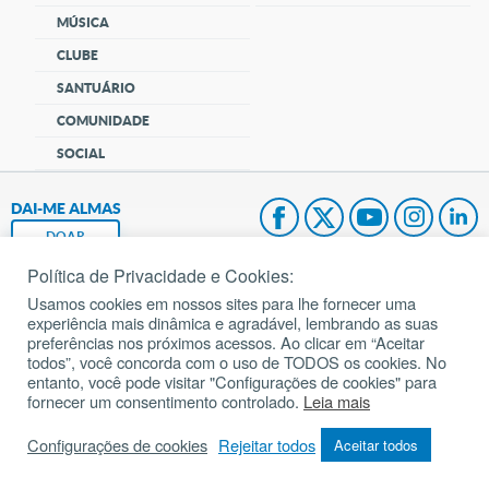
MÚSICA
CLUBE
SANTUÁRIO
COMUNIDADE
SOCIAL
DAI-ME ALMAS
DOAR
Política de Privacidade e Cookies:
Fundação João Paulo II
Usamos cookies em nossos sites para lhe fornecer uma
experiência mais dinâmica e agradável, lembrando as suas
Pedido de Oração
preferências nos próximos acessos. Ao clicar em “Aceitar
todos”, você concorda com o uso de TODOS os cookies. No
Mapa do site
entanto, você pode visitar "Configurações de cookies" para
fornecer um consentimento controlado.
Leia mais
Internacional
Configurações de cookies
Rejeitar todos
Aceitar todos
© 2002 – 2026
Todos os direitos reservados.
cancaonova.com