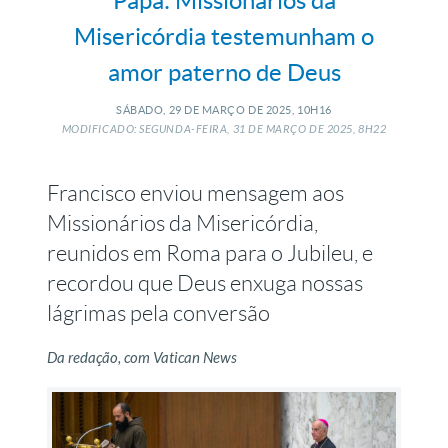
Papa: Missionários da
Misericórdia testemunham o
amor paterno de Deus
SÁBADO, 29
DE
MARÇO
DE
2025, 10H16
MODIFICADO: SEGUNDA-FEIRA, 31
DE
MARÇO
DE
2025, 8H22
Francisco enviou mensagem aos
Missionários da Misericórdia,
reunidos em Roma para o Jubileu, e
recordou que Deus enxuga nossas
lágrimas pela conversão
Da redação, com Vatican News