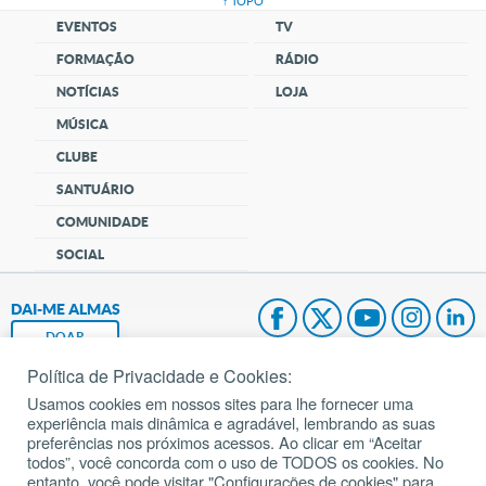
↑ TOPO
EVENTOS
TV
FORMAÇÃO
RÁDIO
NOTÍCIAS
LOJA
MÚSICA
CLUBE
SANTUÁRIO
COMUNIDADE
SOCIAL
DAI-ME ALMAS
DOAR
Política de Privacidade e Cookies:
Fundação João Paulo II
Usamos cookies em nossos sites para lhe fornecer uma
experiência mais dinâmica e agradável, lembrando as suas
Pedido de Oração
preferências nos próximos acessos. Ao clicar em “Aceitar
todos”, você concorda com o uso de TODOS os cookies. No
Mapa do site
entanto, você pode visitar "Configurações de cookies" para