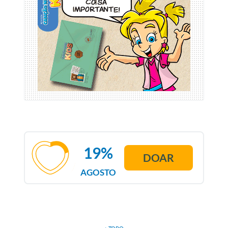
19%
DOAR
AGOSTO