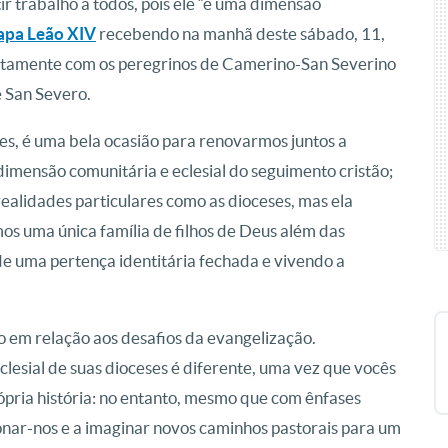
r trabalho a todos, pois ele “é uma dimensão
apa Leão XIV
recebendo na manhã deste sábado, 11,
juntamente com os peregrinos de Camerino-San Severino
 San Severo.
tes, é uma bela ocasião para renovarmos juntos a
imensão comunitária e eclesial do seguimento cristão;
realidades particulares como as dioceses, mas ela
os uma única família de filhos de Deus além das
de uma pertença identitária fechada e vivendo a
o em relação aos desafios da evangelização.
eclesial de suas dioceses é diferente, uma vez que vocês
rópria história: no entanto, mesmo que com ênfases
onar-nos e a imaginar novos caminhos pastorais para um