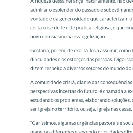
A riqueza dessa herança, naturalmente, não deve
admirar o esplendor do passado e subestimando
vontade e da generosidade que caracterizam o
certa crise de fé e de prática religiosa, e que 
novo entusiasmo na evangelização.
Gostaria, porém, de exortá-los a assumir, como I
dificuldades e os esforços das pessoas. Digo is
dizem respeito a diversos setores do mundo do 
A comunidade cristã, diante das consequências n
perspectivas incertas do futuro, é chamada a ex
estudando os problemas, elaborando soluções, 
ser Igreja no território, ou seja, Igreja nas casas
“Caríssimos, algumas urgências pastorais e soci
maneiras diferentes e segundo prioridades dife