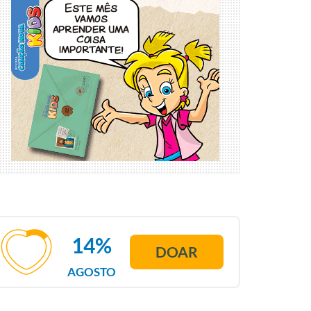
14%
DOAR
AGOSTO