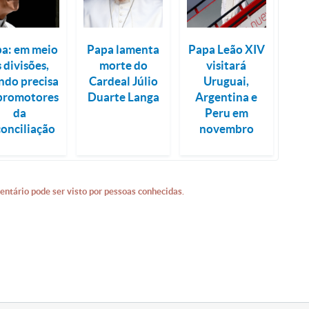
a: em meio
Papa lamenta
Papa Leão XIV
s divisões,
morte do
visitará
do precisa
Cardeal Júlio
Uruguai,
promotores
Duarte Langa
Argentina e
da
Peru em
conciliação
novembro
entário pode ser visto por pessoas conhecidas.