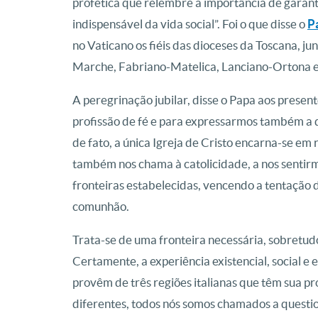
profética que relembre a importância de garanti
indispensável da vida social”. Foi o que disse o
P
no Vaticano os fiéis das dioceses da Toscana, 
Marche, Fabriano-Matelica, Lanciano-Ortona e
A peregrinação jubilar, disse o Papa aos presen
profissão de fé e para expressarmos também a d
de fato, a única Igreja de Cristo encarna-se em 
também nos chama à catolicidade, a nos sentirm
fronteiras estabelecidas, vencendo a tentação 
comunhão.
Trata-se de uma fronteira necessária, sobretud
Certamente, a experiência existencial, social e 
provêm de três regiões italianas que têm sua p
diferentes, todos nós somos chamados a questi