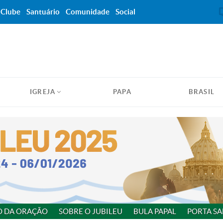
Clube
Santuário
Comunidade
Social
IGREJA
PAPA
BRASIL
O DA ORAÇÃO
SOBRE O JUBILEU
BULA PAPAL
PORTA SA