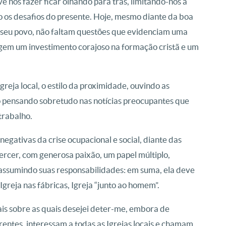
 nos fazer ficar olhando para trás, limitando-nos a
 os desafios do presente. Hoje, mesmo diante da boa
 seu povo, não faltam questões que evidenciam uma
exigem um investimento corajoso na formação cristã e um
greja local, o estilo da proximidade, ouvindo as
so pensando sobretudo nas notícias preocupantes que
trabalho.
egativas da crise ocupacional e social, diante das
ercer, com generosa paixão, um papel múltiplo,
assumindo suas responsabilidades: em suma, ela deve
, Igreja nas fábricas, Igreja “junto ao homem”.
ais sobre as quais desejei deter-me, embora de
rentes, interessam a todas as Igrejas locais e chamam