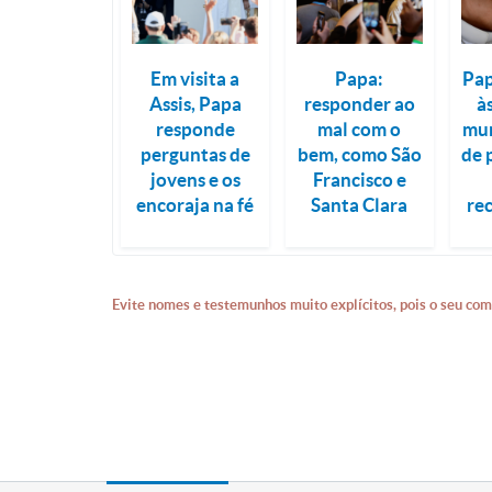
Em visita a
Papa:
Pap
Assis, Papa
responder ao
à
responde
mal com o
mun
perguntas de
bem, como São
de 
jovens e os
Francisco e
encoraja na fé
Santa Clara
re
Evite nomes e testemunhos muito explícitos, pois o seu com