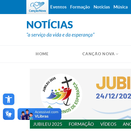
Eventos
Formação
Notícias
Música
NOTÍCIAS
"a serviço da vida e da esperança"
HOME
CANÇÃO NOVA
Open toolbar
JUBILEU 2025
FORMAÇÃO
VÍDEOS
AN