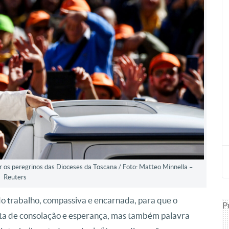
 os peregrinos das Dioceses da Toscana / Foto: Matteo Minnella –
Reuters
do trabalho, compassiva e encarnada, para que o
P
eta de consolação e esperança, mas também palavra