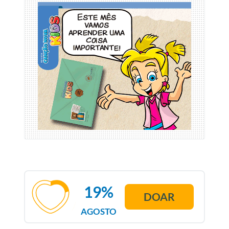
19%
DOAR
AGOSTO